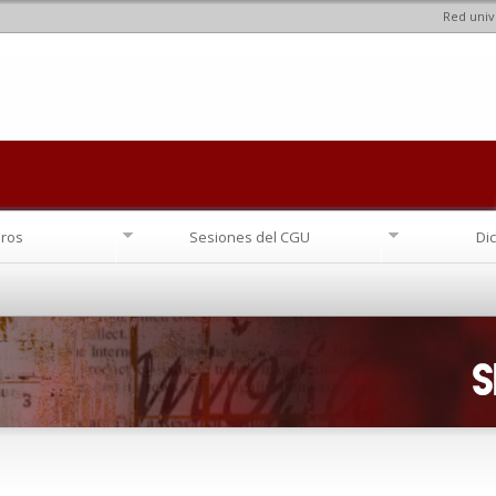
Red univ
Pasar al
contenido
principal
ros
Sesiones del CGU
Di