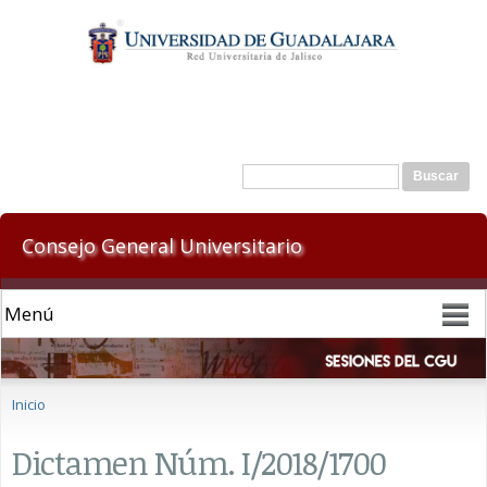
Pasar al
contenido
principal
Formulario de búsqueda
Buscar
Consejo General Universitario
Se encuentra usted aquí
Inicio
Dictamen Núm. I/2018/1700