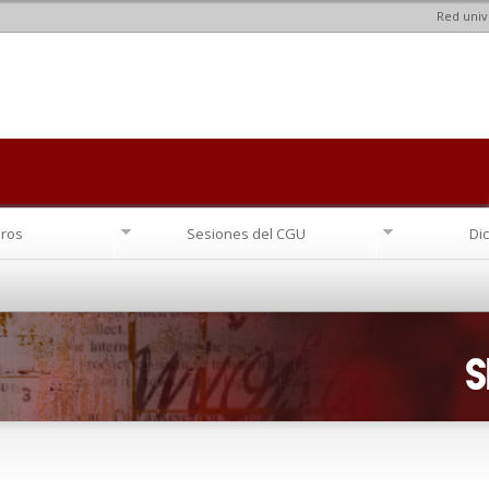
Red univ
Pasar al
contenido
principal
ros
Sesiones del CGU
Di