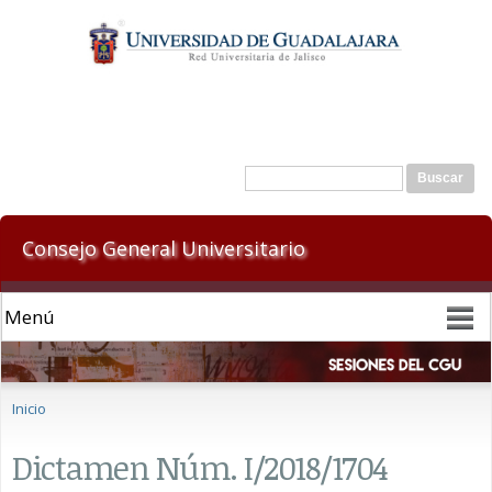
Pasar al
contenido
principal
Formulario de búsqueda
Buscar
Consejo General Universitario
Se encuentra usted aquí
Inicio
Dictamen Núm. I/2018/1704