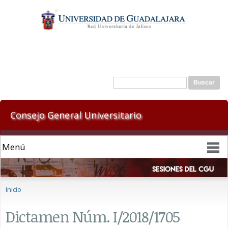
Pasar al
contenido
principal
Formulario de búsqueda
Buscar
Consejo General Universitario
Se encuentra usted aquí
Inicio
Dictamen Núm. I/2018/1705