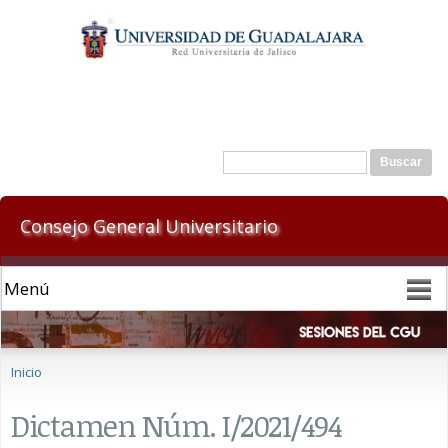
Pasar al
contenido
principal
Formulario de búsqueda
Buscar
Consejo General Universitario
Se encuentra usted aquí
Inicio
Dictamen Núm. I/2021/494