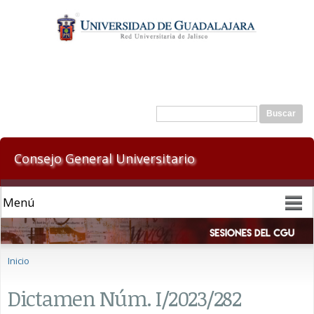
Pasar al
contenido
principal
Formulario de búsqueda
Buscar
Consejo General Universitario
Se encuentra usted aquí
Inicio
Dictamen Núm. I/2023/282