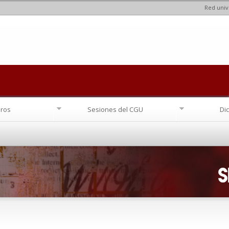
Red univ
Pasar al
contenido
principal
ros
Sesiones del CGU
Di