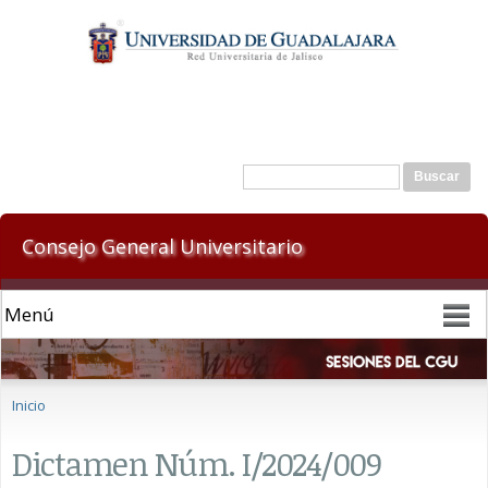
Pasar al
contenido
principal
Formulario de búsqueda
Buscar
Consejo General Universitario
Se encuentra usted aquí
Inicio
Dictamen Núm. I/2024/009