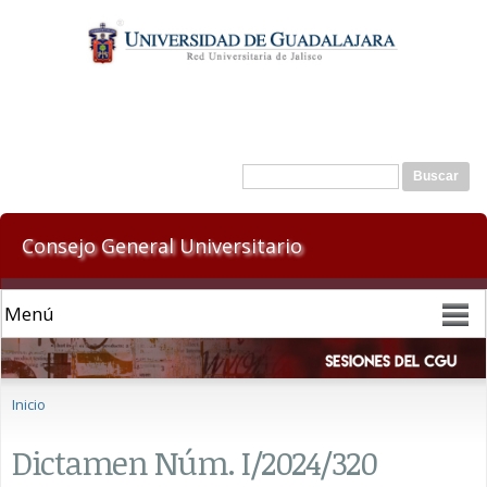
Pasar al
contenido
principal
Formulario de búsqueda
Buscar
Consejo General Universitario
Se encuentra usted aquí
Inicio
Dictamen Núm. I/2024/320