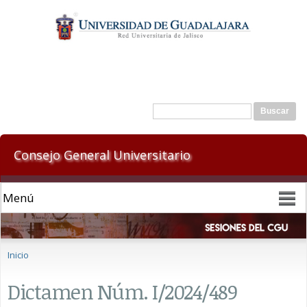
Pasar al
contenido
principal
Formulario de búsqueda
Buscar
Consejo General Universitario
Se encuentra usted aquí
Inicio
Dictamen Núm. I/2024/489