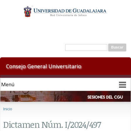
Pasar al
contenido
principal
Formulario de búsqueda
Buscar
Consejo General Universitario
Se encuentra usted aquí
Inicio
Dictamen Núm. I/2024/497