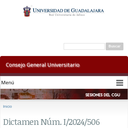
Pasar al
contenido
principal
Formulario de búsqueda
Buscar
Consejo General Universitario
Se encuentra usted aquí
Inicio
Dictamen Núm. I/2024/506