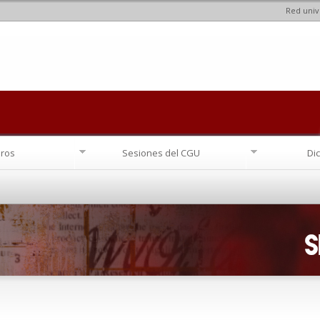
Red univ
Pasar al
contenido
principal
ros
Sesiones del CGU
Di