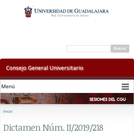
Pasar al
contenido
principal
Formulario de búsqueda
Buscar
Consejo General Universitario
Se encuentra usted aquí
Inicio
Dictamen Núm. II/2019/218