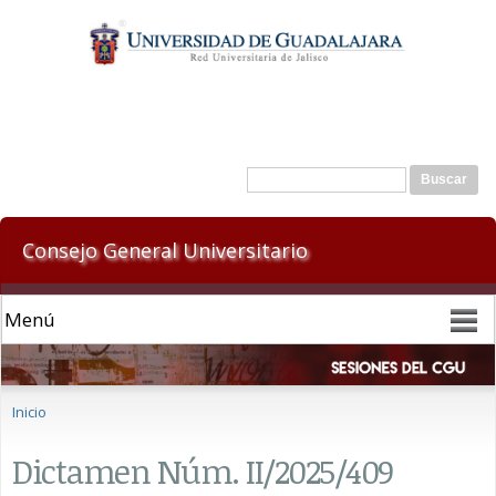
Pasar al
contenido
principal
Formulario de búsqueda
Buscar
Consejo General Universitario
Se encuentra usted aquí
Inicio
Dictamen Núm. II/2025/409