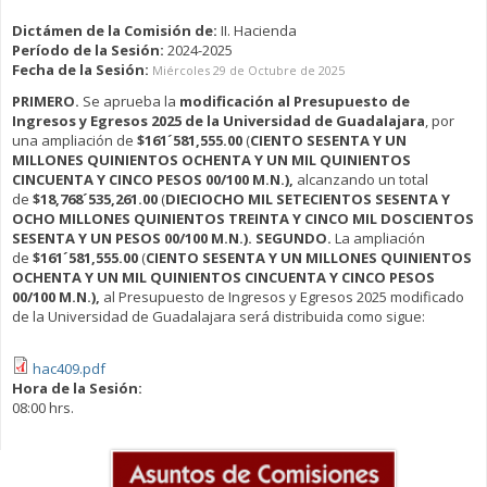
Dictámen de la Comisión de:
II. Hacienda
Período de la Sesión:
2024-2025
Fecha de la Sesión:
Miércoles 29 de Octubre de 2025
PRIMERO.
Se aprueba la
modificación al Presupuesto de
Ingresos y Egresos 2025 de la Universidad de Guadalajara
, por
una ampliación de
$161´581,555.00
(
CIENTO SESENTA Y UN
MILLONES QUINIENTOS OCHENTA Y UN MIL QUINIENTOS
CINCUENTA Y CINCO PESOS 00/100 M.N.),
alcanzando un total
de
$18,768´535,261.00
(
DIECIOCHO MIL SETECIENTOS SESENTA Y
OCHO MILLONES QUINIENTOS TREINTA Y CINCO MIL DOSCIENTOS
SESENTA Y UN PESOS 00/100 M.N.).
SEGUNDO.
La ampliación
de
$161´581,555.00
(
CIENTO SESENTA Y UN MILLONES QUINIENTOS
OCHENTA Y UN MIL QUINIENTOS CINCUENTA Y CINCO PESOS
00/100 M.N.),
al Presupuesto de Ingresos y Egresos 2025 modificado
de la Universidad de Guadalajara será distribuida como sigue:
hac409.pdf
Hora de la Sesión:
08:00 hrs.