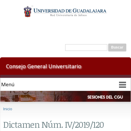
Pasar al
contenido
principal
Formulario de búsqueda
Buscar
Consejo General Universitario
Se encuentra usted aquí
Inicio
Dictamen Núm. IV/2019/120