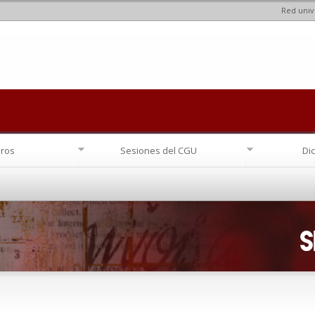
Red univ
Pasar al
contenido
principal
ros
Sesiones del CGU
Di