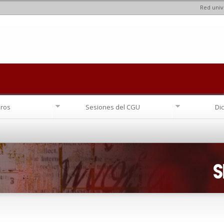
Red univ
Pasar al
contenido
principal
ros
Sesiones del CGU
Di