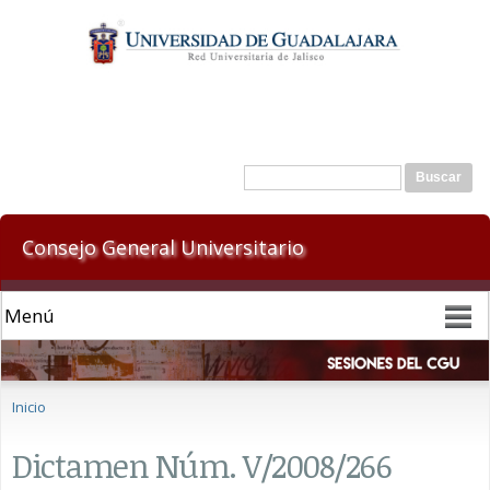
Pasar al
contenido
principal
Formulario de búsqueda
Buscar
Consejo General Universitario
Se encuentra usted aquí
Inicio
Dictamen Núm. V/2008/266