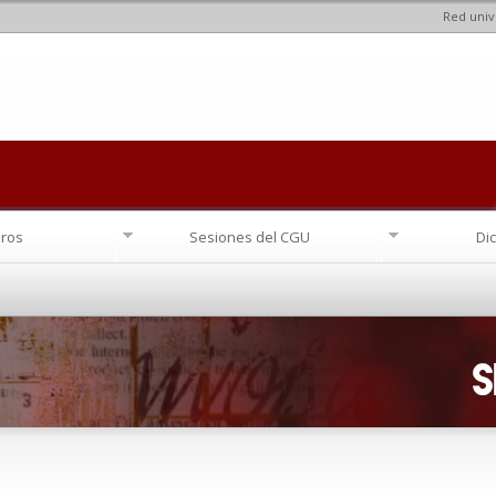
Red univ
Pasar al
contenido
principal
ros
Sesiones del CGU
Di