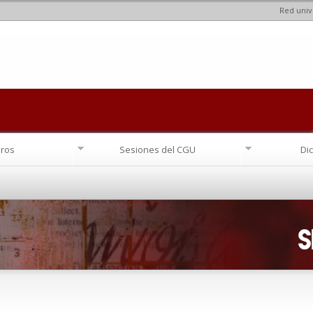
Red univ
Pasar al
contenido
principal
ros
Sesiones del CGU
Di