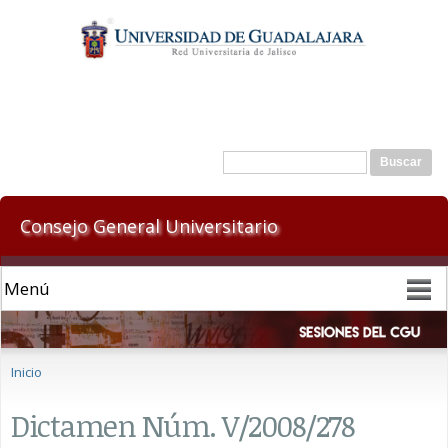
Pasar al
contenido
principal
Formulario de búsqueda
Buscar
Consejo General Universitario
Se encuentra usted aquí
Inicio
Dictamen Núm. V/2008/278