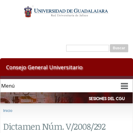
Pasar al
contenido
principal
Formulario de búsqueda
Buscar
Consejo General Universitario
Se encuentra usted aquí
Inicio
Dictamen Núm. V/2008/292