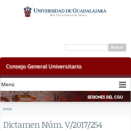
Pasar al
contenido
principal
Formulario de búsqueda
Buscar
Consejo General Universitario
Se encuentra usted aquí
Inicio
Dictamen Núm. V/2017/254