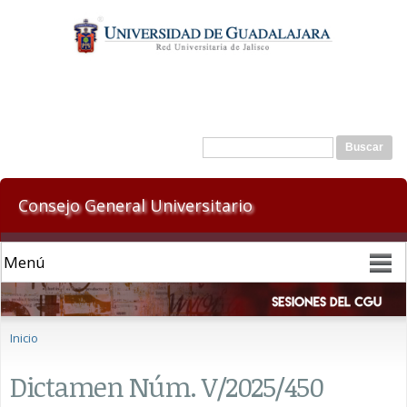
Pasar al
contenido
principal
Formulario de búsqueda
Buscar
Consejo General Universitario
Se encuentra usted aquí
Inicio
Dictamen Núm. V/2025/450