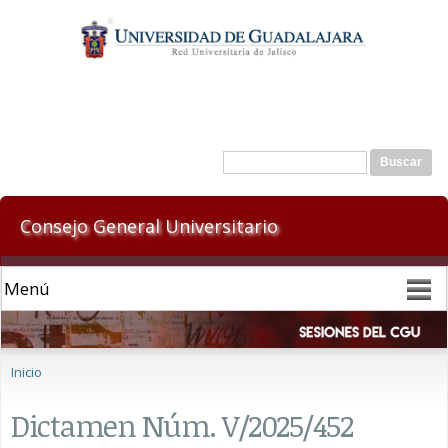
Pasar al
contenido
principal
Formulario de búsqueda
Buscar
Consejo General Universitario
Se encuentra usted aquí
Inicio
Dictamen Núm. V/2025/452