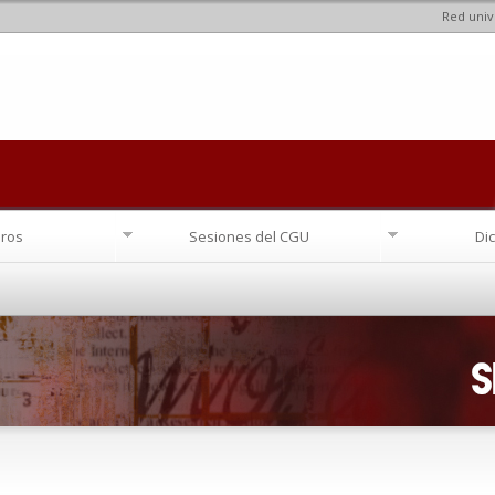
Red univ
Pasar al
contenido
principal
ros
Sesiones del CGU
Di