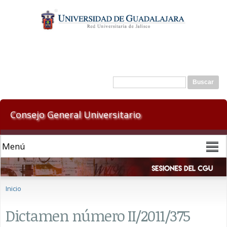
Pasar al
contenido
principal
Formulario de búsqueda
Buscar
Consejo General Universitario
Se encuentra usted aquí
Inicio
Dictamen número II/2011/375