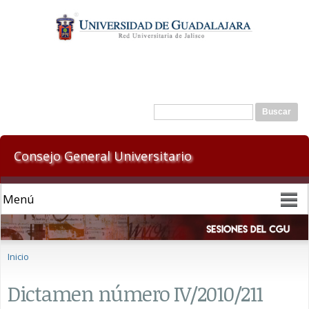
Pasar al
contenido
principal
Formulario de búsqueda
Buscar
Consejo General Universitario
Se encuentra usted aquí
Inicio
Dictamen número IV/2010/211