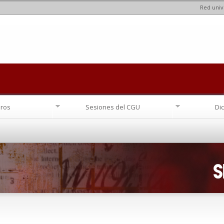
Red univ
Pasar al
contenido
principal
ros
Sesiones del CGU
Di