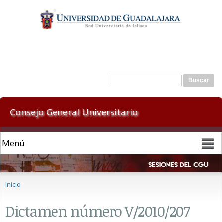
Pasar al
contenido
principal
Formulario de búsqueda
Buscar
Consejo General Universitario
Se encuentra usted aquí
Inicio
Dictamen número V/2010/207