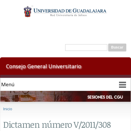
Pasar al
contenido
principal
Formulario de búsqueda
Buscar
Consejo General Universitario
Se encuentra usted aquí
Inicio
Dictamen número V/2011/308