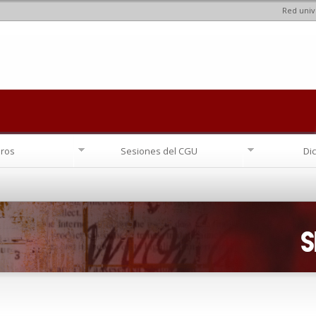
Red univ
Pasar al
contenido
principal
ros
Sesiones del CGU
Di