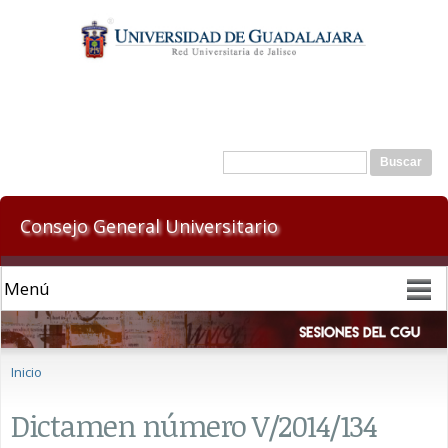
Pasar al
contenido
principal
Formulario de búsqueda
Buscar
Consejo General Universitario
Se encuentra usted aquí
Inicio
Dictamen número V/2014/134