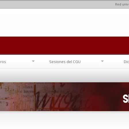
Red univ
Pasar al
contenido
principal
ros
Sesiones del CGU
Di