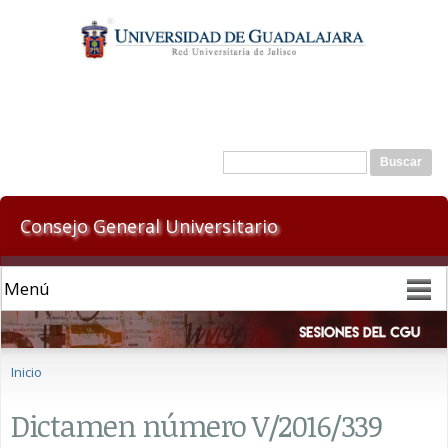
Pasar al
contenido
principal
Formulario de búsqueda
Buscar
Consejo General Universitario
Se encuentra usted aquí
Inicio
Dictamen número V/2016/339