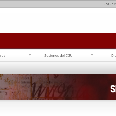
Red univ
Pasar al
contenido
principal
ros
Sesiones del CGU
Di