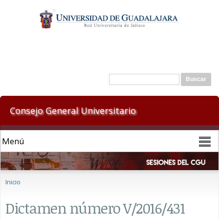
Pasar al
contenido
principal
Formulario de búsqueda
Buscar
Consejo General Universitario
Se encuentra usted aquí
Inicio
Dictamen número V/2016/431