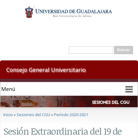
Pasar al
contenido
principal
Formulario de búsqueda
Buscar
Consejo General Universitario
Se encuentra usted aquí
Inicio
»
Sesiones del CGU
»
Período 2020-2021
Sesión Extraordinaria del 19 de