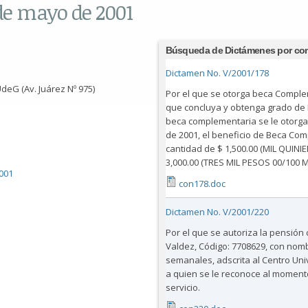
 de mayo de 2001
Búsqueda de Dictámenes por co
Dictamen No. V/2001/178
deG (Av. Juárez Nº 975)
Por el que se otorga beca Comple
que concluya y obtenga grado de 
beca complementaria se le otorgar
de 2001, el beneficio de Beca Com
cantidad de $ 1,500.00 (MIL QUINI
3,000.00 (TRES MIL PESOS 00/100 M.
001
con178.doc
Dictamen No. V/2001/220
Por el que se autoriza la pensión
Valdez, Código: 7708629, con nom
semanales, adscrita al Centro Uni
a quien se le reconoce al moment
servicio.