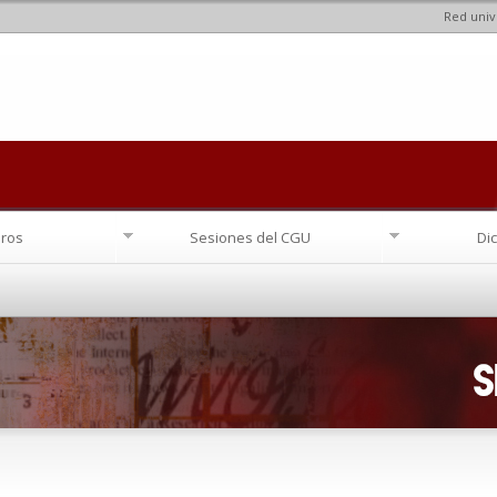
Red univ
Pasar al
contenido
principal
ros
Sesiones del CGU
Di