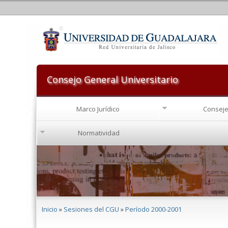
Consejo General Universitario
Marco Jurídico
Conseje
Normatividad
Se encuentra usted aquí
Inicio
»
Sesiones del CGU
»
Período 2000-2001