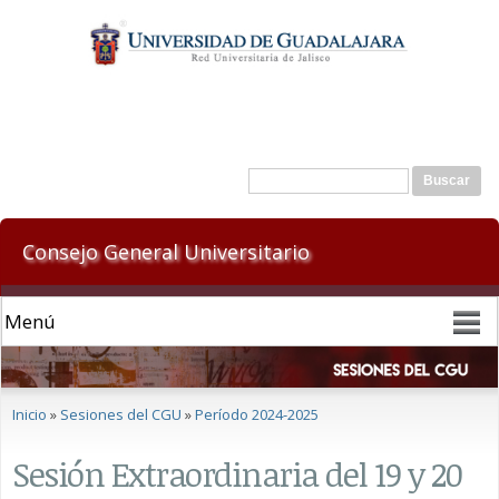
Pasar al
contenido
principal
Formulario de búsqueda
Buscar
Consejo General Universitario
Se encuentra usted aquí
Inicio
»
Sesiones del CGU
»
Período 2024-2025
Sesión Extraordinaria del 19 y 20