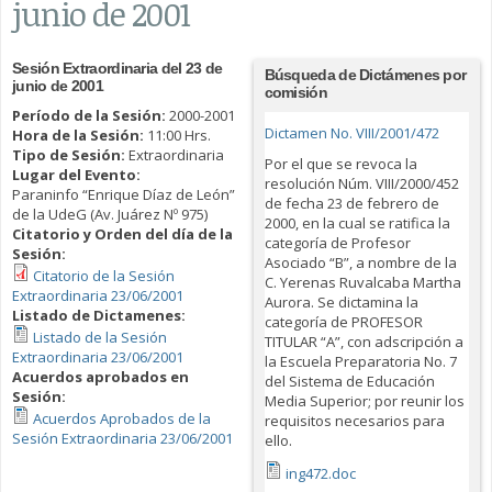
junio de 2001
Sesión Extraordinaria del 23 de
Búsqueda de Dictámenes por
junio de 2001
comisión
Período de la Sesión:
2000-2001
Dictamen No. VIII/2001/472
Hora de la Sesión:
11:00 Hrs.
Tipo de Sesión:
Extraordinaria
Por el que se revoca la
Lugar del Evento:
resolución Núm. VIII/2000/452
Paraninfo “Enrique Díaz de León”
de fecha 23 de febrero de
de la UdeG (Av. Juárez Nº 975)
2000, en la cual se ratifica la
Citatorio y Orden del día de la
categoría de Profesor
Sesión:
Asociado “B”, a nombre de la
Citatorio de la Sesión
C. Yerenas Ruvalcaba Martha
Extraordinaria 23/06/2001
Aurora. Se dictamina la
Listado de Dictamenes:
categoría de PROFESOR
Listado de la Sesión
TITULAR “A”, con adscripción a
Extraordinaria 23/06/2001
la Escuela Preparatoria No. 7
Acuerdos aprobados en
del Sistema de Educación
Sesión:
Media Superior; por reunir los
Acuerdos Aprobados de la
requisitos necesarios para
Sesión Extraordinaria 23/06/2001
ello.
ing472.doc