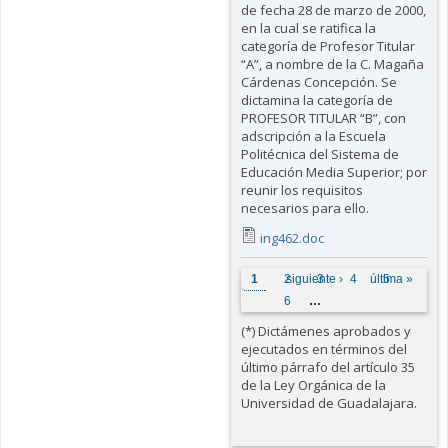
de fecha 28 de marzo de 2000,
en la cual se ratifica la
categoría de Profesor Titular
“A”, a nombre de la C. Magaña
Cárdenas Concepción. Se
dictamina la categoría de
PROFESOR TITULAR “B”, con
adscripción a la Escuela
Politécnica del Sistema de
Educación Media Superior; por
reunir los requisitos
necesarios para ello.
ing462.doc
Páginas
1
2
siguiente ›
3
4
última »
5
6
…
(*) Dictámenes aprobados y
ejecutados en términos del
último párrafo del artículo 35
de la Ley Orgánica de la
Universidad de Guadalajara.