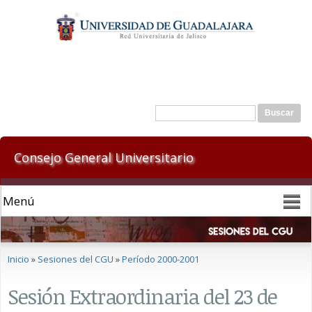
Pasar al
contenido
principal
Formulario de búsqueda
Buscar
Consejo General Universitario
Se encuentra usted aquí
Inicio
»
Sesiones del CGU
»
Período 2000-2001
Sesión Extraordinaria del 23 de