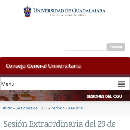
Pasar al
contenido
principal
Formulario de búsqueda
Buscar
Consejo General Universitario
Se encuentra usted aquí
Inicio
»
Sesiones del CGU
»
Período 2009-2010
Sesión Extraordinaria del 29 de