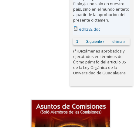
filología, no solo en nuestro
país, sino en el mundo entero;
a partir de la aprobación del
presente dictamen.
edh282.doc
Páginas
1
2
siguiente ›
última »
(*) Dictámenes aprobados y
ejecutados en términos del
último párrafo del artículo 35
de la Ley Orgánica de la
Universidad de Guadalajara.