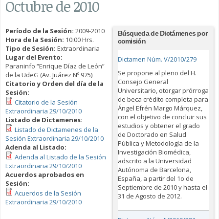
Octubre de 2010
Período de la Sesión:
2009-2010
Búsqueda de Dictámenes por
Hora de la Sesión:
10:00 Hrs.
comisión
Tipo de Sesión:
Extraordinaria
Lugar del Evento:
Dictamen Núm. V/2010/279
Paraninfo “Enrique Díaz de León”
Se propone al pleno del H.
de la UdeG (Av. Juárez Nº 975)
Consejo General
Citatorio y Orden del día de la
Universitario, otorgar prórroga
Sesión:
de beca crédito completa para
Citatorio de la Sesión
Ángel Efrén Margo Márquez,
Extraordinaria 29/10/2010
con el objetivo de concluir sus
Listado de Dictamenes:
estudios y obtener el grado
Listado de Dictamenes de la
de Doctorado en Salud
Sesión Extraordinaria 29/10/2010
Pública y Metodología de la
Adenda al Listado:
Investigación Biomédica,
Adenda al Listado de la Sesión
adscrito a la Universidad
Extraordinaria 29/10/2010
Autónoma de Barcelona,
Acuerdos aprobados en
España, a partir del 1o de
Sesión:
Septiembre de 2010 y hasta el
Acuerdos de la Sesión
31 de Agosto de 2012.
Extraordinaria 29/10/2010