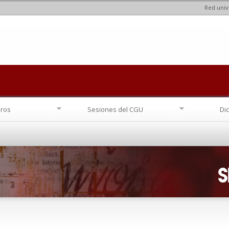
Red univ
Pasar al
contenido
principal
ros
Sesiones del CGU
Di