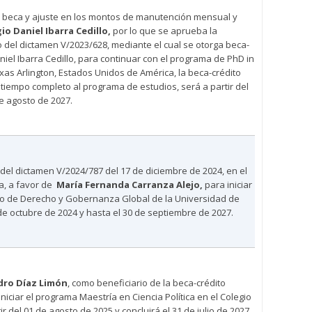
la beca y ajuste en los montos de manutención mensual y
io Daniel Ibarra Cedillo,
por lo que se aprueba la
 del dictamen V/2023/628, mediante el cual se otorga beca-
iel Ibarra Cedillo, para continuar con el programa de PhD in
exas Arlington, Estados Unidos de América, la beca-crédito
tiempo completo al programa de estudios, será a partir del
de agosto de 2027.
del dictamen V/2024/787 del 17 de diciembre de 2024, en el
a, a favor de
María Fernanda Carranza Alejo
,
para iniciar
o de Derecho y Gobernanza Global de la Universidad de
de octubre de 2024 y hasta el 30 de septiembre de 2027.
dro Díaz Limón
, como beneficiario de la beca-crédito
niciar el programa Maestría en Ciencia Política en el Colegio
r del 01 de agosto de 2025 y concluirá el 31 de julio de 2027.