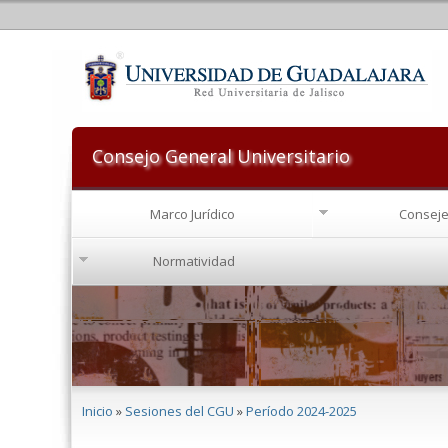
Consejo General Universitario
Marco Jurídico
Conseje
Normatividad
Se encuentra usted aquí
Inicio
»
Sesiones del CGU
»
Período 2024-2025