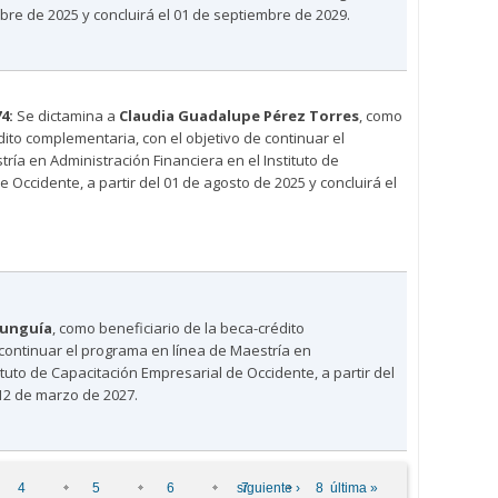
mbre de 2025 y concluirá el 01 de septiembre de 2029.
4:
Se dictamina a
Claudia Guadalupe Pérez Torres
, como
dito complementaria, con el objetivo de continuar el
ía en Administración Financiera en el Instituto de
 Occidente, a partir del 01 de agosto de 2025 y concluirá el
unguía
, como beneficiario de la beca-crédito
continuar el programa en línea de Maestría en
ituto de Capacitación Empresarial de Occidente, a partir del
 12 de marzo de 2027.
4
5
6
siguiente ›
7
8
última »