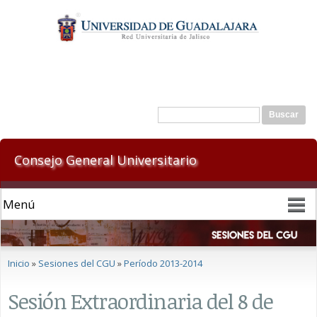
Pasar al
contenido
principal
Formulario de búsqueda
Buscar
Consejo General Universitario
Se encuentra usted aquí
Inicio
»
Sesiones del CGU
»
Período 2013-2014
Sesión Extraordinaria del 8 de