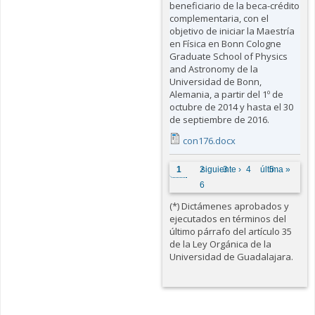
beneficiario de la beca-crédito
complementaria, con el
objetivo de iniciar la Maestría
en Física en Bonn Cologne
Graduate School of Physics
and Astronomy de la
Universidad de Bonn,
Alemania, a partir del 1º de
octubre de 2014 y hasta el 30
de septiembre de 2016.
con176.docx
Páginas
1
2
siguiente ›
3
4
última »
5
6
(*) Dictámenes aprobados y
ejecutados en términos del
último párrafo del artículo 35
de la Ley Orgánica de la
Universidad de Guadalajara.