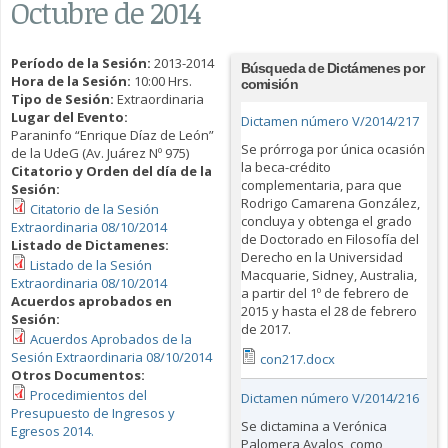
Octubre de 2014
Período de la Sesión:
2013-2014
Búsqueda de Dictámenes por
Hora de la Sesión:
10:00 Hrs.
comisión
Tipo de Sesión:
Extraordinaria
Lugar del Evento:
Dictamen número V/2014/217
Paraninfo “Enrique Díaz de León”
Se prórroga por única ocasión
de la UdeG (Av. Juárez Nº 975)
la beca-crédito
Citatorio y Orden del día de la
complementaria, para que
Sesión:
Rodrigo Camarena González,
Citatorio de la Sesión
concluya y obtenga el grado
Extraordinaria 08/10/2014
de Doctorado en Filosofía del
Listado de Dictamenes:
Derecho en la Universidad
Listado de la Sesión
Macquarie, Sidney, Australia,
Extraordinaria 08/10/2014
a partir del 1º de febrero de
Acuerdos aprobados en
2015 y hasta el 28 de febrero
Sesión:
de 2017.
Acuerdos Aprobados de la
Sesión Extraordinaria 08/10/2014
con217.docx
Otros Documentos:
Procedimientos del
Dictamen número V/2014/216
Presupuesto de Ingresos y
Se dictamina a Verónica
Egresos 2014.
Palomera Avalos, como