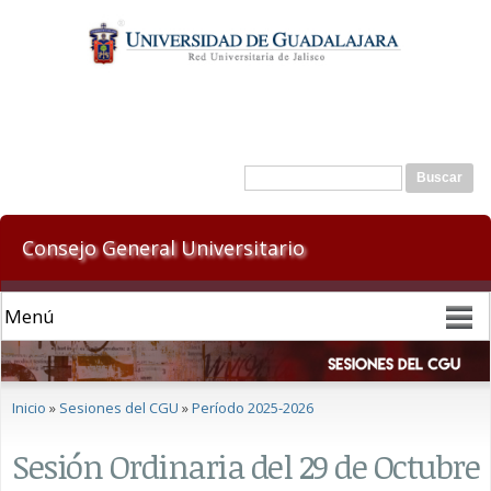
Pasar al
contenido
principal
Formulario de búsqueda
Buscar
Consejo General Universitario
Se encuentra usted aquí
Inicio
»
Sesiones del CGU
»
Período 2025-2026
Sesión Ordinaria del 29 de Octubre