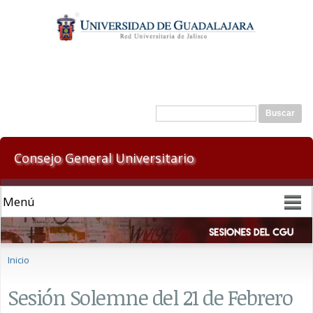
Pasar al
contenido
principal
Formulario de búsqueda
Buscar
Consejo General Universitario
Se encuentra usted aquí
Inicio
Sesión Solemne del 21 de Febrero