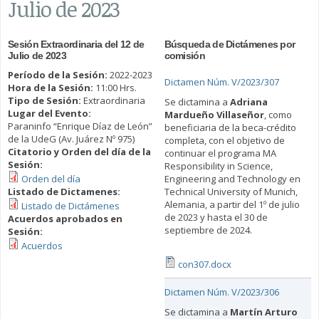
Julio de 2023
Sesión Extraordinaria del 12 de
Búsqueda de Dictámenes por
Julio de 2023
comisión
Período de la Sesión:
2022-2023
Dictamen Núm. V/2023/307
Hora de la Sesión:
11:00 Hrs.
Tipo de Sesión:
Extraordinaria
Se dictamina a
Adriana
Lugar del Evento:
Mardueño Villaseñor
, como
Paraninfo “Enrique Díaz de León”
beneficiaria de la beca-crédito
de la UdeG (Av. Juárez Nº 975)
completa, con el objetivo de
Citatorio y Orden del día de la
continuar el programa MA
Sesión:
Responsibility in Science,
Orden del día
Engineering and Technology en
Listado de Dictamenes:
Technical University of Munich,
Alemania, a partir del 1º de julio
Listado de Dictámenes
de 2023 y hasta el 30 de
Acuerdos aprobados en
septiembre de 2024.
Sesión:
Acuerdos
con307.docx
Dictamen Núm. V/2023/306
Se dictamina a
Martín Arturo