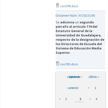
con299.docx
Dictamen Núm. IV/2023/295
Se
adiciona
un
segundo
párrafo al artículo 174 del
Estatuto General de la
Universidad de Guadalajara,
respecto de la designación de
los Directores de Escuela del
Sistema de Educación Media
Superior
.
nor295.docx
Páginas
« primera
siguiente ›
última »
‹ anterior
1
2
3
4