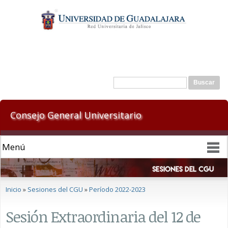
Pasar al
contenido
principal
Formulario de búsqueda
Buscar
Consejo General Universitario
Se encuentra usted aquí
Inicio
»
Sesiones del CGU
»
Período 2022-2023
Sesión Extraordinaria del 12 de