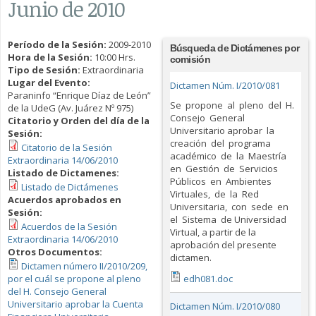
Junio de 2010
Período de la Sesión:
2009-2010
Búsqueda de Dictámenes por
Hora de la Sesión:
10:00 Hrs.
comisión
Tipo de Sesión:
Extraordinaria
Lugar del Evento:
Dictamen Núm. I/2010/081
Paraninfo “Enrique Díaz de León”
Se propone al pleno del H.
de la UdeG (Av. Juárez Nº 975)
Consejo General
Citatorio y Orden del día de la
Universitario aprobar la
Sesión:
creación del programa
Citatorio de la Sesión
académico de la Maestría
Extraordinaria 14/06/2010
en Gestión de Servicios
Listado de Dictamenes:
Públicos en Ambientes
Listado de Dictámenes
Virtuales, de la Red
Acuerdos aprobados en
Universitaria, con sede en
Sesión:
el Sistema de Universidad
Acuerdos de la Sesión
Virtual, a partir de la
Extraordinaria 14/06/2010
aprobación del presente
Otros Documentos:
dictamen.
Dictamen número II/2010/209,
por el cuál se propone al pleno
edh081.doc
del H. Consejo General
Universitario aprobar la Cuenta
Dictamen Núm. I/2010/080