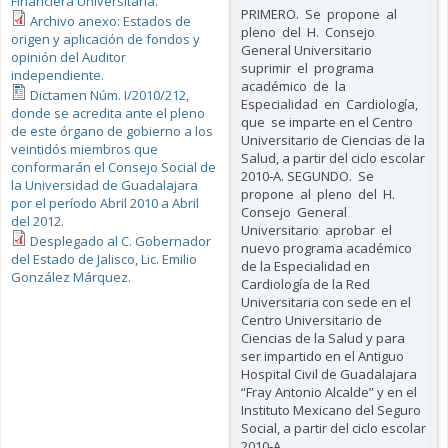
Financiera Universitaria.
PRIMERO. Se propone al
Archivo anexo: Estados de
pleno del H. Consejo
origen y aplicación de fondos y
General Universitario
opinión del Auditor
suprimir el programa
independiente.
académico de la
Dictamen Núm. I/2010/212,
Especialidad en Cardiología,
donde se acredita ante el pleno
que se imparte en el Centro
de este órgano de gobierno a los
Universitario de Ciencias de la
veintidós miembros que
Salud, a partir del ciclo escolar
conformarán el Consejo Social de
2010‐A. SEGUNDO. Se
la Universidad de Guadalajara
propone al pleno del H.
por el período Abril 2010 a Abril
Consejo General
del 2012.
Universitario aprobar el
Desplegado al C. Gobernador
nuevo programa académico
del Estado de Jalisco, Lic. Emilio
de la Especialidad en
González Márquez.
Cardiología de la Red
Universitaria con sede en el
Centro Universitario de
Ciencias de la Salud y para
ser impartido en el Antiguo
Hospital Civil de Guadalajara
“Fray Antonio Alcalde” y en el
Instituto Mexicano del Seguro
Social, a partir del ciclo escolar
2010‐A.