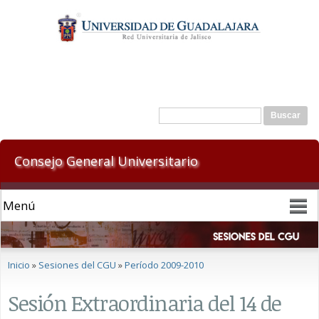
Pasar al
contenido
principal
Formulario de búsqueda
Buscar
Consejo General Universitario
Se encuentra usted aquí
Inicio
»
Sesiones del CGU
»
Período 2009-2010
Sesión Extraordinaria del 14 de