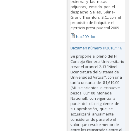
externa y las notas
adjuntas, emitido por el
despacho Salles, Sáinz‐
Grant Thornton, S.C., con el
propósito de finiquitar el
ejercicio presupuestal 2009.
hac209.doc
Dictamen número II/2010/116
Se propone al pleno del H.
Consejo General Universitario
crear el arancel 2.13 “Nivel
Licenciatura del Sistema de
Universidad Virtual”, con una
tarifa unitaria de $1,619.00
(Mil seiscientos diecinueve
pesos 00/100 Moneda
Nacional), con vigencia a
partir del día siguiente de
su aprobación, que se
actualizará anualmente
considerando para ello el
valor que resulte menor de
entre los registrados entre el