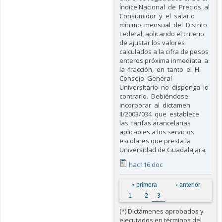
Índice Nacional de Precios al
Consumidor y el salario
mínimo mensual del Distrito
Federal, aplicando el criterio
de ajustar los valores
calculados a la cifra de pesos
enteros próxima inmediata a
la fracción, en tanto el H.
Consejo General
Universitario no disponga lo
contrario. Debiéndose
incorporar al dictamen
II/2003/034 que establece
las tarifas arancelarias
aplicables a los servicios
escolares que presta la
Universidad de Guadalajara.
hac116.doc
Páginas
« primera
‹ anterior
1
2
3
(*) Dictámenes aprobados y
ejecutados en términos del